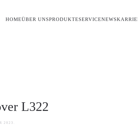
HOME
ÜBER UNS
PRODUKTE
SERVICE
NEWS
KARRIE
ver L322
R 2023
.