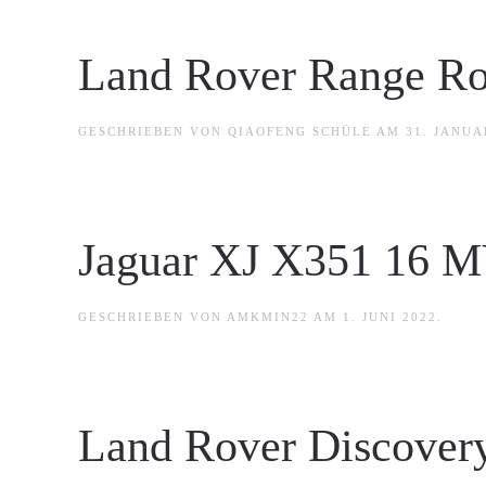
Land Rover Range Rov
GESCHRIEBEN VON
QIAOFENG SCHÜLE
AM
31. JANUA
Jaguar XJ X351 16 
GESCHRIEBEN VON
AMKMIN22
AM
1. JUNI 2022
.
Land Rover Discovery