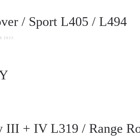
er / Sport L405 / L494
R 2023
.
MY
 III + IV L319 / Range R