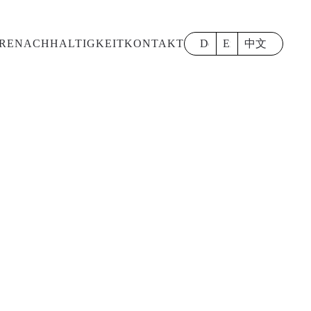
RE
NACHHALTIGKEIT
KONTAKT
Deutsch
English
中文