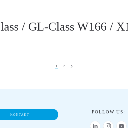
ass / GL-Class W166 / X
1
2
FOLLOW US:
KONTAKT